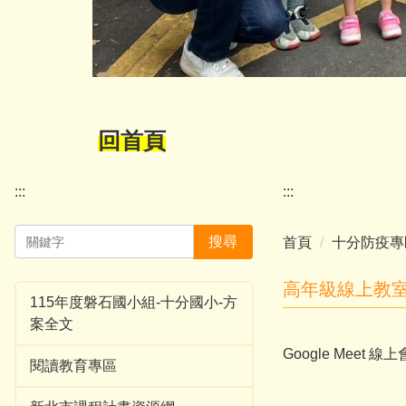
回首頁
:::
:::
搜尋
首頁
十分防疫專
高年級線上教
115年度磐石國小組-十分國小-方
案全文
Google Meet 
閱讀教育專區