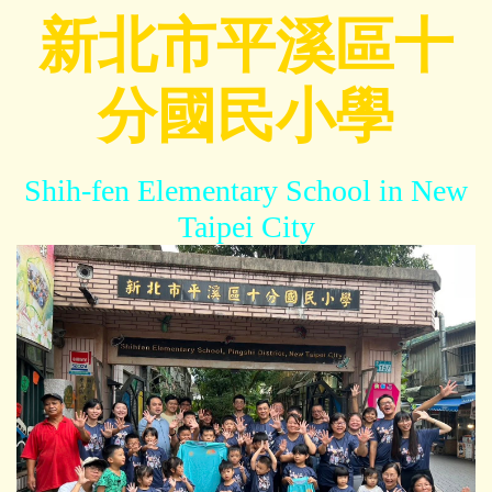
跳
新北市平溪區十
到
主
分國民小學
要
內
容
區
Shih-fen Elementary School in New
Taipei City