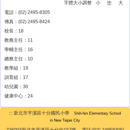
字體大小調整
小
中
大
十分防疫專區
電話：(02) 2495-8305
課程計畫專區
傳真：(02) 2495-8424
校長：18
家庭教育專區
教務主任：11
午餐專區
學輔主任：16
總務主任：10
校外人士協助教學或活動專區
教學組：19
台灣母語日專區
訓育組：17
幼兒園：30
環境教育專區
健康中心：24
防災教育專區
:::
新北市平溪區十分國民小學
學生事務相關法規
Shih-fen Elementary School
in New Taipei City
校園開放
226003新北市平溪區十分街157號 電話:(02)-24958305(