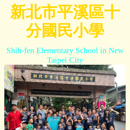
跳
新北市平溪區十
到
主
分國民小學
要
內
容
區
Shih-fen Elementary School in New
Taipei City