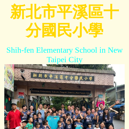
跳
新北市平溪區十
到
主
分國民小學
要
內
容
區
Shih-fen Elementary School in New
Taipei City