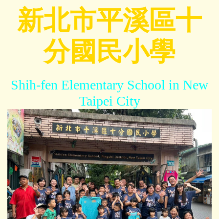
跳
新北市平溪區十
到
主
分國民小學
要
內
容
區
Shih-fen Elementary School in New
Taipei City