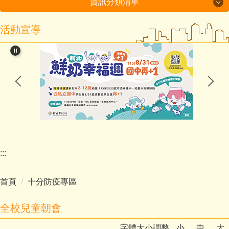
資訊分類清單
活動宣導
115年度磐石國小組-十分國小-方案全文
閱讀教育專區
新北市課程計畫資源網
114學年度第2學期課程計畫備查通過備查
處室分機表
認識十分
:::
行政處室
首頁
十分防疫專區
招生入學
全校兒童朝會
教師班級網頁
字體大小調整
小
中
大