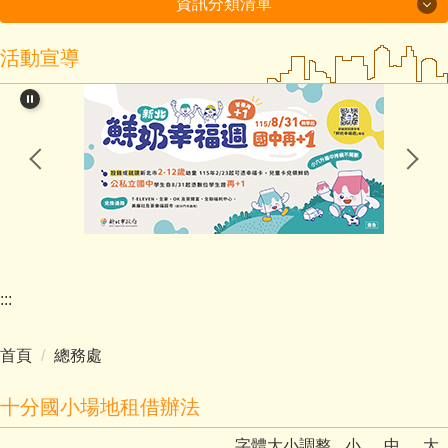
資訊分類清單
活動宣導
115年度磐石國小組-十分國小-方案全文
閱讀教育專區
新北市課程計畫資源網
114學年度第2學期課程計畫備查通過備查
處室分機表
認識十分
:::
行政處室
首頁
總務處
招生入學
十分國小場地租借辦法
教師班級網頁
字體大小調整
小
中
大