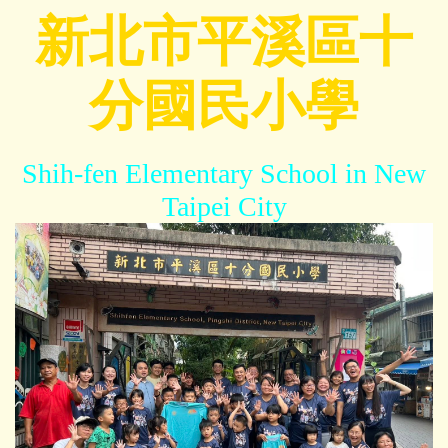
跳
新北市平溪區十
到
主
分國民小學
要
內
容
區
Shih-fen Elementary School in New
Taipei City