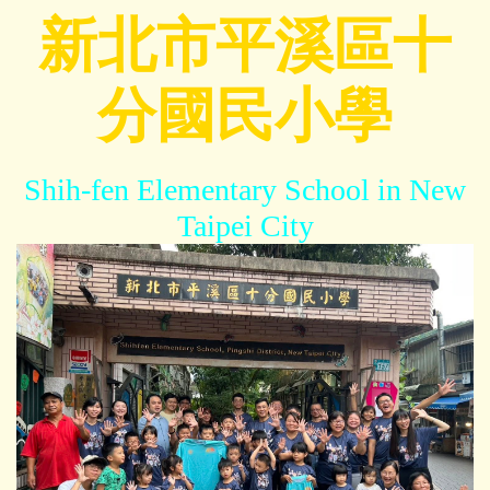
跳
新北市平溪區十
到
主
分國民小學
要
內
容
區
Shih-fen Elementary School in New
Taipei City