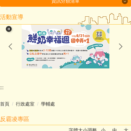
資訊分類清單
活動宣導
115年度磐石國小組-十分國小-方案全文
閱讀教育專區
新北市課程計畫資源網
114學年度第2學期課程計畫備查通過備查
處室分機表
認識十分
:::
行政處室
首頁
行政處室
學輔處
招生入學
反霸凌專區
教師班級網頁
字體大小調整
小
中
大