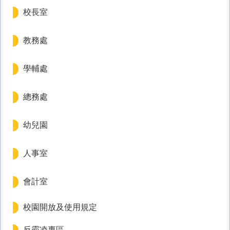
十分防疫專區
校長室
課程計畫專區
教務處
家庭教育專區
學輔處
午餐專區
總務處
校外人士協助教學或活動專區
幼兒園
台灣母語日專區
環境教育專區
人事室
防災教育專區
會計室
學生事務相關法規
校園開放及使用規定
校園開放
反霸凌專區