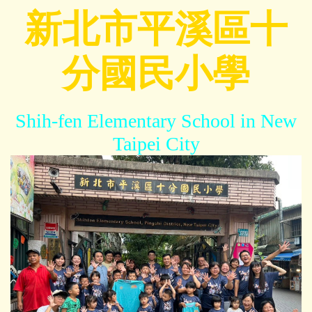
跳
新北市平溪區十
到
主
分國民小學
要
內
容
區
Shih-fen Elementary School in New
Taipei City