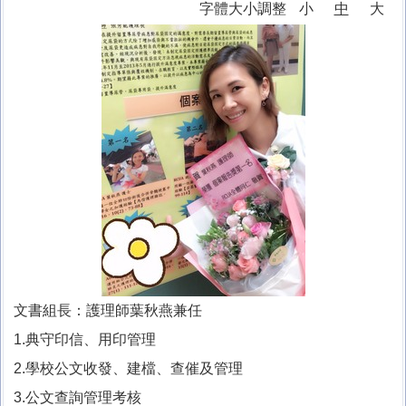
字體大小調整
小
中
大
十分防疫專區
課程計畫專區
家庭教育專區
午餐專區
校外人士協助教學或活動專區
台灣母語日專區
環境教育專區
文書組長：護理師葉秋燕兼任
防災教育專區
1.典守印信、用印管理
學生事務相關法規
2.學校公文收發、建檔、查催及管理
校園開放
3.公文查詢管理考核