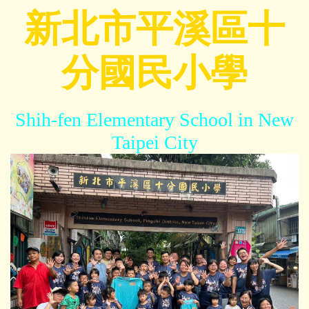
跳
新北市平溪區十
到
主
分國民小學
要
內
容
區
Shih-fen Elementary School in New
Taipei City