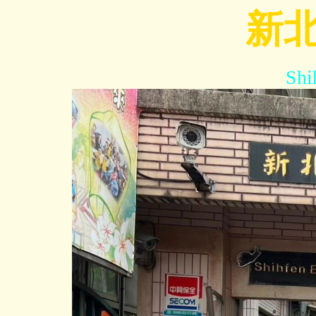
跳
新
到
主
要
Shi
內
容
區