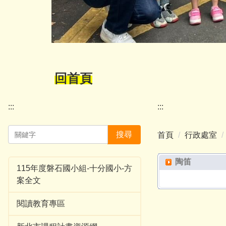
回首頁
:::
:::
搜尋
首頁
行政處室
陶笛
115年度磐石國小組-十分國小-方
案全文
閱讀教育專區