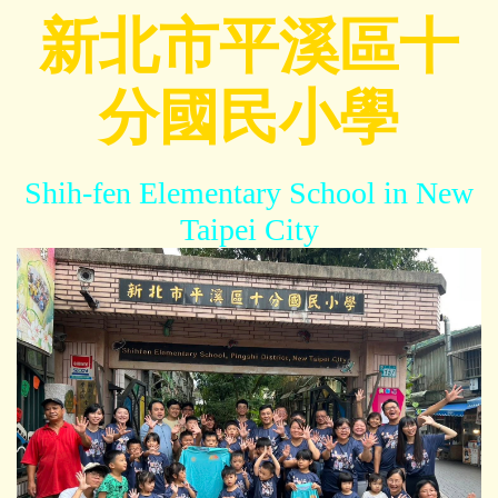
跳
新北市平溪區十
到
主
分國民小學
要
內
容
區
Shih-fen Elementary School in New
Taipei City