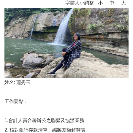
字體大小調整
小
中
大
十分防疫專區
課程計畫專區
家庭教育專區
午餐專區
校外人士協助教學或活動專區
台灣母語日專區
姓名: 蕭秀玉
環境教育專區
工作要點：
防災教育專區
學生事務相關法規
1.會計人員合署辦公之聯繫及協辦業務
校園開放
2. 核對銀行存款清單，編製差額解釋表