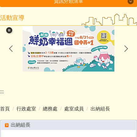
資訊分類清單
活動宣導
115年度磐石國小組-十分國小-方案全文
閱讀教育專區
新北市課程計畫資源網
114學年度第2學期課程計畫備查通過備查
處室分機表
認識十分
:::
行政處室
首頁
行政處室
總務處
處室成員
出納組長
招生入學
出納組長
教師班級網頁