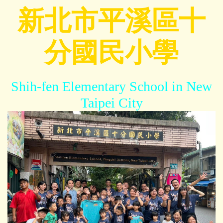
跳
新北市平溪區十
到
主
分國民小學
要
內
容
區
Shih-fen Elementary School in New
Taipei City