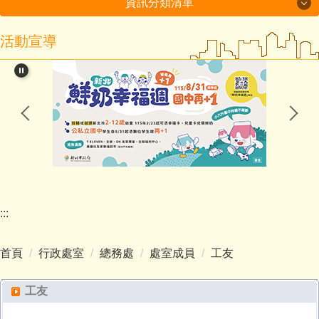
資訊分類清單
活動宣導
115年度磐石國小組-十分國小-方案全文
閱讀教育專區
新北市課程計畫資源網
114學年度第2學期課程計畫備查通過備查
處室分機表
認識十分
:::
行政處室
首頁
行政處室
總務處
處室成員
工友
招生入學
工友
教師班級網頁