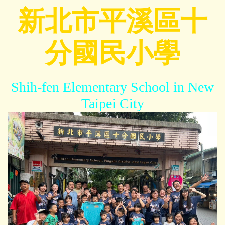
跳
新北市平溪區十
到
主
分國民小學
要
內
容
區
Shih-fen Elementary School in New
Taipei City