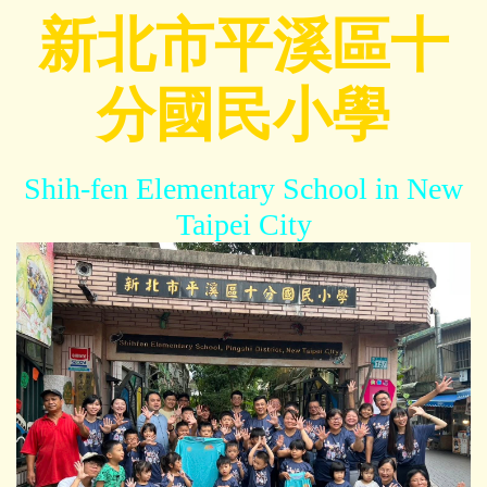
跳
新北市平溪區十
到
主
分國民小學
要
內
容
區
Shih-fen Elementary School in New
Taipei City