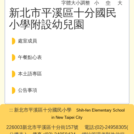
字體大小調整
小
中
大
十分防疫專區
新北市平溪區十分國民
課程計畫專區
小學附設幼兒園
家庭教育專區
處室成員
午餐專區
午餐點心表
校外人士協助教學或活動專區
本土語專區
台灣母語日專區
環境教育專區
公告事項
防災教育專區
:::
新北市平溪區十分國民小學
Shih-fen Elementary School
學生事務相關法規
in New Taipei City
226003新北市平溪區十分街157號 電話:(02)-24958305(
校園開放