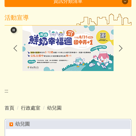
資訊分類清單
活動宣導
115年度磐石國小組-十分國小-方案全文
閱讀教育專區
新北市課程計畫資源網
114學年度第2學期課程計畫備查通過備查
處室分機表
認識十分
:::
行政處室
首頁
行政處室
幼兒園
招生入學
幼兒園
教師班級網頁