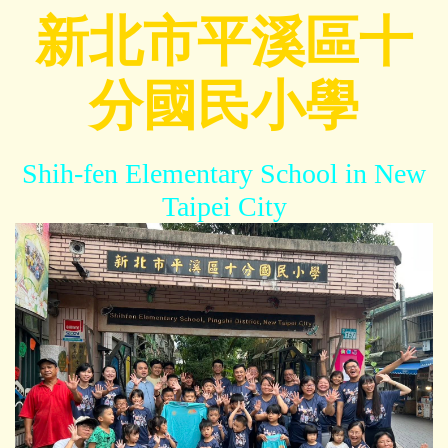
跳
新北市平溪區十
到
主
分國民小學
要
內
容
區
Shih-fen Elementary School in New
Taipei City