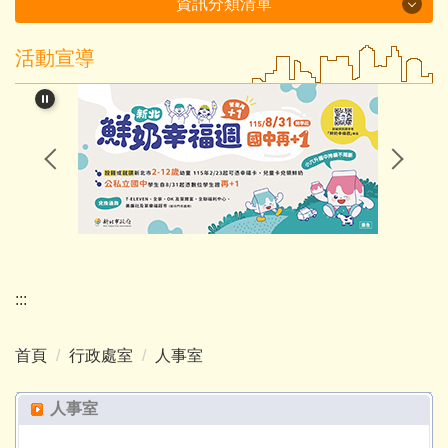
資訊分類清單
活動宣導
115年度磐石國小組-十分國小-方案全文
閱讀教育專區
新北市課程計畫資源網
114學年度第2學期課程計畫備查通過備查
處室分機表
認識十分
:::
行政處室
首頁
行政處室
人事室
招生入學
人事室
教師班級網頁