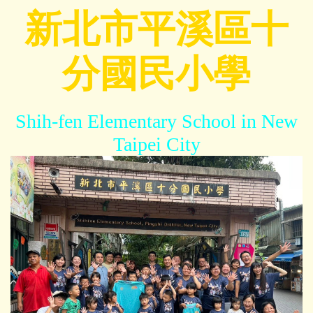
跳
新北市平溪區十
到
主
分國民小學
要
內
容
區
Shih-fen Elementary School in New
Taipei City