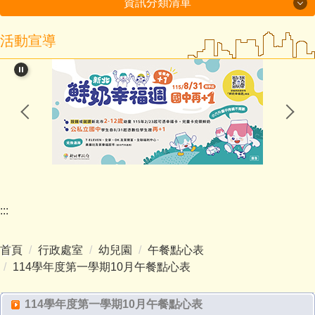
資訊分類清單
活動宣導
115年度磐石國小組-十分國小-方案全文
閱讀教育專區
新北市課程計畫資源網
114學年度第2學期課程計畫備查通過備查
處室分機表
認識十分
:::
行政處室
首頁
行政處室
幼兒園
午餐點心表
招生入學
114學年度第一學期10月午餐點心表
教師班級網頁
114學年度第一學期10月午餐點心表