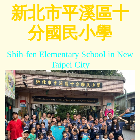
跳
新北市平溪區十
到
主
分國民小學
要
內
容
區
Shih-fen Elementary School in New
Taipei City