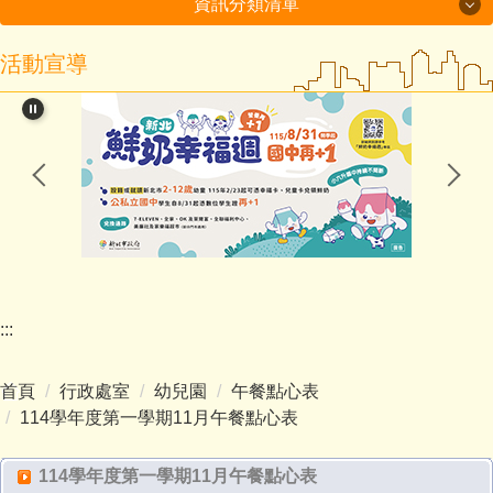
資訊分類清單
活動宣導
115年度磐石國小組-十分國小-方案全文
閱讀教育專區
新北市課程計畫資源網
114學年度第2學期課程計畫備查通過備查
處室分機表
認識十分
:::
行政處室
首頁
行政處室
幼兒園
午餐點心表
招生入學
114學年度第一學期11月午餐點心表
教師班級網頁
114學年度第一學期11月午餐點心表