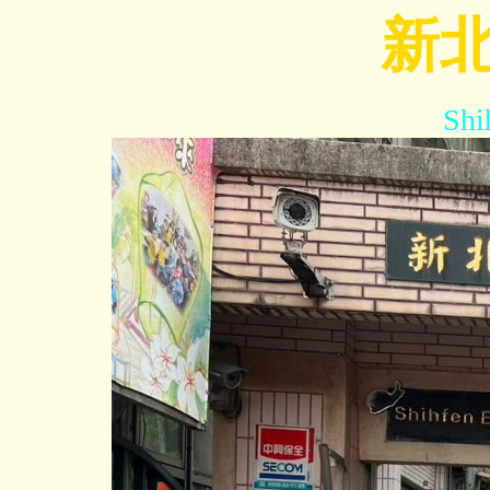
跳
新
到
主
要
Shi
內
容
區