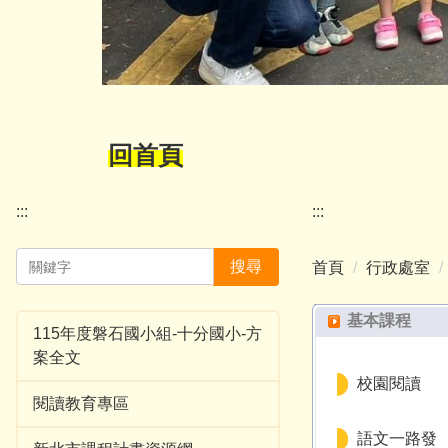
回首頁
:::
:::
搜尋
首頁
行政處室
基本課程
115年度磐石國小組-十分國小-方
案全文
校園閱讀
閱讀教育專區
語文一路發