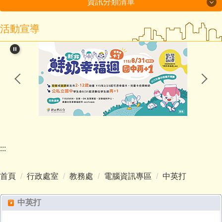
資訊分類清單
活動宣導
115年度磐石國小組-十分國小-方案全文
閱讀教育專區
新北市課程計畫資源網
114學年度第2學期課程計畫備查通過備查
處室分機表
認識十分
:::
行政處室
首頁
行政處室
教務處
電腦資訊專區
中英打
招生入學
中英打
教師班級網頁