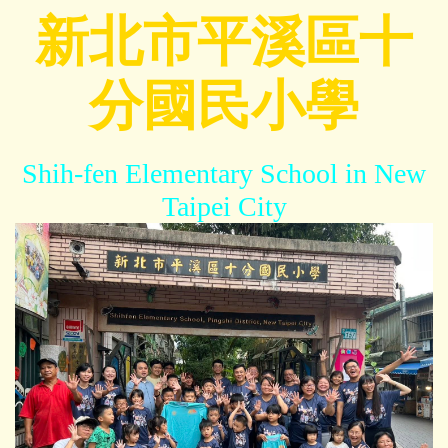
跳
新北市平溪區十
到
主
分國民小學
要
內
容
區
Shih-fen Elementary School in New
Taipei City